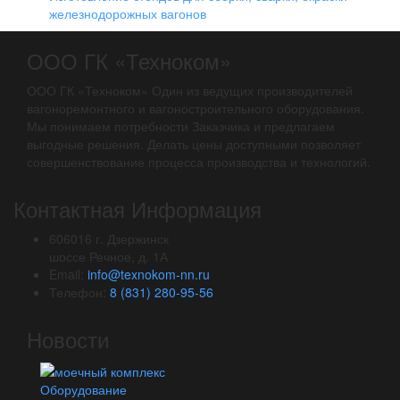
железнодорожных вагонов
ООО ГК «Техноком»
ООО ГК «Техноком» Один из ведущих производителей
вагоноремонтного и вагоностроительного оборудования.
Мы понимаем потребности Заказчика и предлагаем
выгодные решения. Делать цены доступными позволяет
совершенствование процесса производства и технологий.
Контактная Информация
606016 г. Дзержинск
шоссе Речное, д. 1А
Email:
info@texnokom-nn.ru
Телефон:
8 (831) 280-95-56
Новости
Оборудование