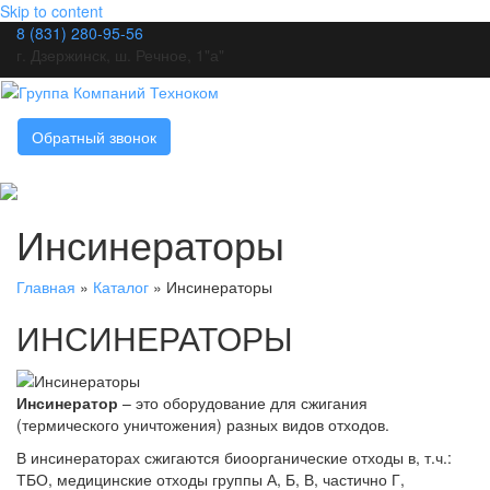
Skip to content
8 (831) 280-95-56
г. Дзержинск, ш. Речное, 1"а"
Обратный звонок
Инсинераторы
Главная
»
Каталог
»
Инсинераторы
ИНСИНЕРАТОРЫ
Инсинератор
– это оборудование для сжигания
(термического уничтожения) разных видов отходов.
В инсинераторах сжигаются биоорганические отходы в, т.ч.:
ТБО, медицинские отходы группы А, Б, В, частично Г,