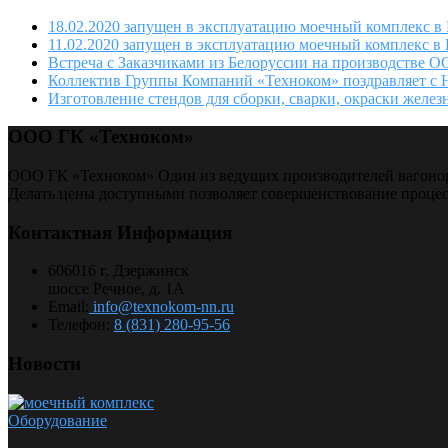
18.02.2020 запущен в эксплуатацию моечный комплекс в
11.02.2020 запущен в эксплуатацию моечный комплекс в
Встреча с Заказчиками из Белоруссии на производстве 
Коллектив Группы Компаний «Техноком» поздравляет с 
Изготовление стендов для сборки, сварки, окраски желе
ООО ГК «Техноком»
ООО ГК «Техноком» Один из ведущих производителей вагонор
Делать цены доступными позволяет совершенствование процес
Контактная Информация
606016 г. Дзержинск
шоссе Речное, д. 1А
Email:
info@texnokom-nn.ru
Телефон:
8 (831) 280-95-56
Новости
Оборудование