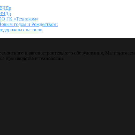
 ВЧДр
 ВЧДр
ООО ГК «Техноком»
Новым годом и Рождеством!
знодорожных вагонов
емонтного и вагоностроительного оборудования. Мы понимаем 
са производства и технологий.