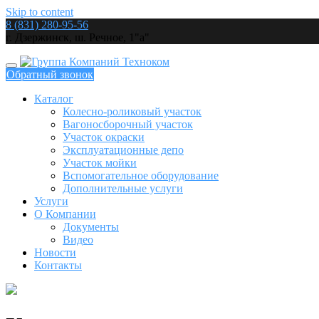
Skip to content
8 (831) 280-95-56
г. Дзержинск, ш. Речное, 1"а"
Обратный звонок
Каталог
Колесно-роликовый участок
Вагоносборочный участок
Участок окраски
Эксплуатационные депо
Участок мойки
Вспомогательное оборудование
Дополнительные услуги
Услуги
О Компании
Документы
Видео
Новости
Контакты