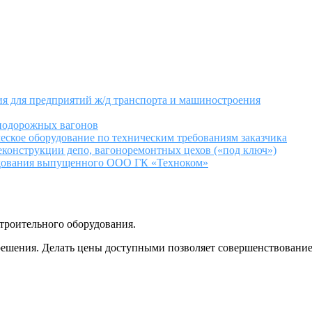
ия для предприятий ж/д транспорта и машиностроения
знодорожных вагонов
еское оборудование по техническим требованиям заказчика
еконструкции депо, вагоноремонтных цехов («под ключ»)
удования выпущенного ООО ГК «Техноком»
троительного оборудования.
ешения. Делать цены доступными позволяет совершенствование 