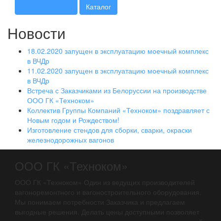
Опросный лист
Каталог
Новости
18.02.2020 запущен в эксплуатацию моечный комплекс
в ВЧДр
11.02.2020 запущен в эксплуатацию моечный комплекс
в ВЧДр
Встреча с Заказчиками из Белоруссии на производстве
ООО ГК «Техноком»
Коллектив Группы Компаний «Техноком» поздравляет с
Новым годом и Рождеством!
Изготовление стендов для сборки, сварки, окраски
железнодорожных вагонов
ООО ГК «Техноком»
ООО ГК «Техноком» Один из ведущих производителей
вагоноремонтного и вагоностроительного оборудования.
Мы понимаем потребности Заказчика и предлагаем
выгодные решения. Делать цены доступными позволяет