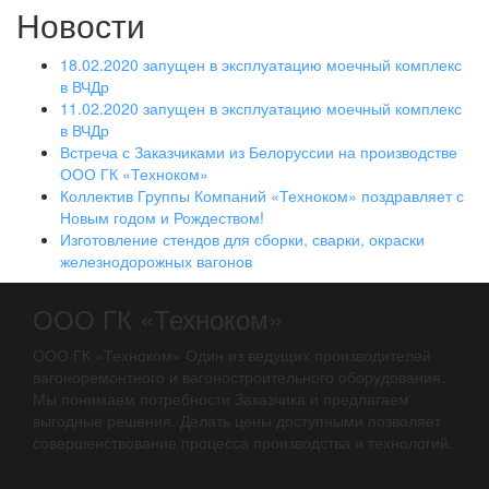
Новости
18.02.2020 запущен в эксплуатацию моечный комплекс
в ВЧДр
11.02.2020 запущен в эксплуатацию моечный комплекс
в ВЧДр
Встреча с Заказчиками из Белоруссии на производстве
ООО ГК «Техноком»
Коллектив Группы Компаний «Техноком» поздравляет с
Новым годом и Рождеством!
Изготовление стендов для сборки, сварки, окраски
железнодорожных вагонов
ООО ГК «Техноком»
ООО ГК «Техноком» Один из ведущих производителей
вагоноремонтного и вагоностроительного оборудования.
Мы понимаем потребности Заказчика и предлагаем
выгодные решения. Делать цены доступными позволяет
совершенствование процесса производства и технологий.