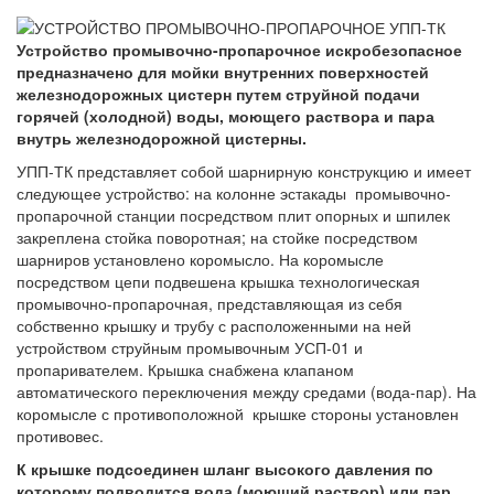
Устройство промывочно-пропарочное искробезопасное
предназначено для мойки внутренних поверхностей
железнодорожных цистерн путем струйной подачи
горячей (холодной) воды, моющего раствора и пара
внутрь железнодорожной цистерны.
УПП-ТК представляет собой шарнирную конструкцию и имеет
следующее устройство: на колонне эстакады промывочно-
пропарочной станции посредством плит опорных и шпилек
закреплена стойка поворотная; на стойке посредством
шарниров установлено коромысло. На коромысле
посредством цепи подвешена крышка технологическая
промывочно-пропарочная, представляющая из себя
собственно крышку и трубу с расположенными на ней
устройством струйным промывочным УСП-01 и
пропаривателем. Крышка снабжена клапаном
автоматического переключения между средами (вода-пар). На
коромысле с противоположной крышке стороны установлен
противовес.
К крышке подсоединен шланг высокого давления по
которому подводится вода (моющий раствор) или пар.