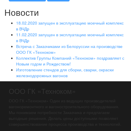
Новости
18.02.2020 запущен в эксплуатацию моечный комплекс
в ВЧДр
11.02.2020 запущен в эксплуатацию моечный комплекс
в ВЧДр
Встреча с Заказчиками из Белоруссии на производстве
ООО ГК «Техноком»
Коллектив Группы Компаний «Техноком» поздравляет с
Новым годом и Рождеством!
Изготовление стендов для сборки, сварки, окраски
железнодорожных вагонов
ООО ГК «Техноком»
ООО ГК «Техноком» Один из ведущих производителей
вагоноремонтного и вагоностроительного оборудования.
Мы понимаем потребности Заказчика и предлагаем
выгодные решения. Делать цены доступными позволяет
совершенствование процесса производства и технологий.